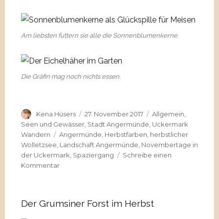
Am liebsten futtern sie alle die Sonnenblumenkerne
Die Gräfin mag noch nichts essen.
Autor
Veröffentlicht
Kategorien
Kena Hüsers
27. November 2017
Allgemein
,
am
Seen und Gewässer
,
Stadt Angermünde
,
Uckermark
Schlagwörter
Wandern
Angermünde
,
Herbstfarben
,
herbstlicher
Wolletzsee
,
Landschaft Angermünde
,
Novembertage in
der Uckermark
,
Spaziergang
Schreibe einen
zu
Kommentar
Novemberspaziergang
am
Wolletzsee
Der Grumsiner Forst im Herbst