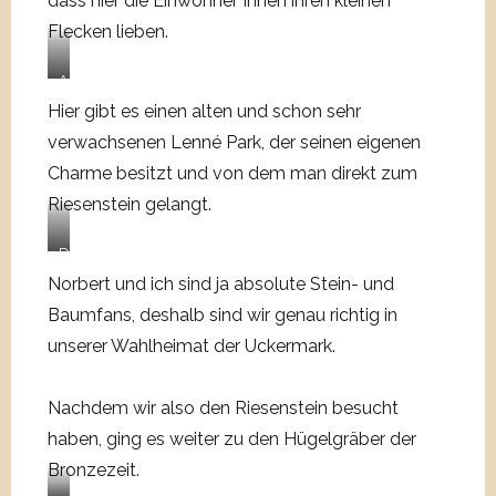
dass hier die Einwohner*innen ihren kleinen
Flecken lieben.
A
l
Hier gibt es einen alten und schon sehr
t
verwachsenen Lenné Park, der seinen eigenen
e
Charme besitzt und von dem man direkt zum
P
Riesenstein gelangt.
f
a
d
D
e
e
Norbert und ich sind ja absolute Stein- und
m
r
Baumfans, deshalb sind wir genau richtig in
i
R
unserer Wahlheimat der Uckermark.
t
i
w
e
u
s
Nachdem wir also den Riesenstein besucht
n
e
haben, ging es weiter zu den Hügelgräber der
d
n
Bronzezeit.
e
s
r