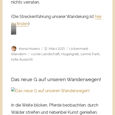
nichts verraten.
o
U
o
d
r
r
i
n
r
(Die Streckenführung unserer Wanderung ist
hier
e
e
i
zu finden
)
G
n
g
r
g
e
K
ä
r
n
a
b
ä
B
p
e
Autor
Veröffentlicht
Kategorien
Kena Hüsers
12. März 2021
Uckermark
b
ä
e
r
am
Schlagwörter
Wandern
coole Landschaft
,
Hügelgrab
,
Lenné Park
,
e
u
l
i
tolle Aussicht
r
m
l
m
d
e
e
W
e
n
d
a
r
Das neue G auf unseren Wanderwegen!
e
l
B
r
d
r
F
v
o
a
e
n
m
r
In die Weite blicken, Pferde beobachten, durch
z
i
s
e
Wälder streifen und nebenbei Kunst genießen.
l
t