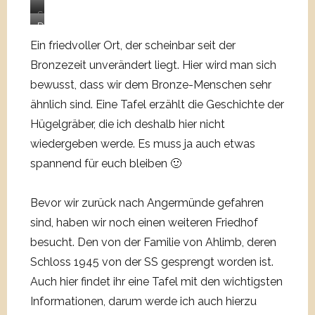
t
s
S
e
D
c
t
i
i
Ein friedvoller Ort, der scheinbar seit der
h
e
n
e
ö
i
z
Bronzezeit unverändert liegt. Hier wird man sich
Z
n
n
w
bewusst, dass wir dem Bronze-Menschen sehr
a
e
k
i
ähnlich sind. Eine Tafel erzählt die Geschichte der
h
n
r
s
l
Hügelgräber, die ich deshalb hier nicht
B
e
c
e
a
i
h
wiedergeben werde. Es muss ja auch etwas
n
u
s
e
spannend für euch bleiben 🙂
z
m
e
n
e
r
w
d
i
e
e
Bevor wir zurück nach Angermünde gefahren
e
g
i
i
n
sind, haben wir noch einen weiteren Friedhof
e
h
s
d
besucht. Den von der Familie von Ahlimb, deren
n
e
e
r
a
Schloss 1945 von der SS gesprengt worden ist.
n
n
e
n
.
d
i
Auch hier findet ihr eine Tafel mit den wichtigsten
,
i
k
Informationen, darum werde ich auch hierzu
w
e
n