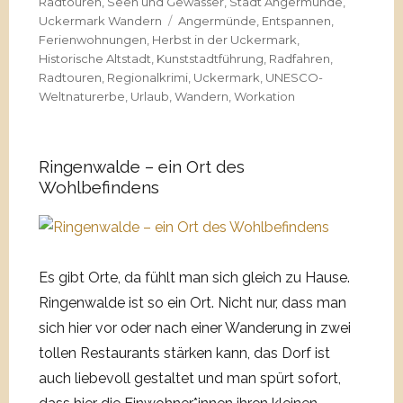
am
Radtouren
,
Seen und Gewässer
,
Stadt Angermünde
,
Schlagwörter
Uckermark Wandern
Angermünde
,
Entspannen
,
Ferienwohnungen
,
Herbst in der Uckermark
,
Historische Altstadt
,
Kunststadtführung
,
Radfahren
,
Radtouren
,
Regionalkrimi
,
Uckermark
,
UNESCO-
Weltnaturerbe
,
Urlaub
,
Wandern
,
Workation
Ringenwalde – ein Ort des
Wohlbefindens
Es gibt Orte, da fühlt man sich gleich zu Hause.
Ringenwalde ist so ein Ort. Nicht nur, dass man
sich hier vor oder nach einer Wanderung in zwei
tollen Restaurants stärken kann, das Dorf ist
auch liebevoll gestaltet und man spürt sofort,