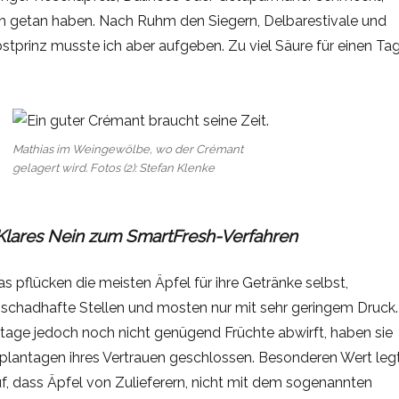
ch getan haben. Nach Ruhm den Siegern, Delbarestivale und
tprinz musste ich aber aufgeben. Zu viel Säure für einen Tag
Mathias im Weingewölbe, wo der Crémant
gelagert wird. Fotos (2): Stefan Klenke
Klares Nein zum SmartFresh-Verfahren
 pflücken die meisten Äpfel für ihre Getränke selbst,
f schadhafte Stellen und mosten nur mit sehr geringem Druck.
ntage jedoch noch nicht genügend Früchte abwirft, haben sie
lplantagen ihres Vertrauen geschlossen. Besonderen Wert leg
f, dass Äpfel von Zulieferern, nicht mit dem sogenannten