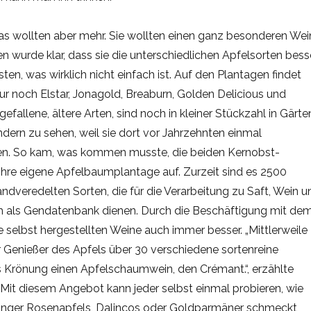
s wollten aber mehr. Sie wollten einen ganz besonderen Wei
en wurde klar, dass sie die unterschiedlichen Apfelsorten bess
en, was wirklich nicht einfach ist. Auf den Plantagen findet
r noch Elstar, Jonagold, Breaburn, Golden Delicious und
efallene, ältere Arten, sind noch in kleiner Stückzahl in Gärte
dern zu sehen, weil sie dort vor Jahrzehnten einmal
en. So kam, was kommen musste, die beiden Kernobst-
ihre eigene Apfelbaumplantage auf. Zurzeit sind es 2500
dveredelten Sorten, die für die Verarbeitung zu Saft, Wein u
 als Gendatenbank dienen. Durch die Beschäftigung mit de
selbst hergestellten Weine auch immer besser. „Mittlerweile
r Genießer des Apfels über 30 verschiedene sortenreine
s Krönung einen Apfelschaumwein, den Crémant.“, erzählte
 Mit diesem Angebot kann jeder selbst einmal probieren, wie
ringer Rosenapfels, Dalincos oder Goldparmäner schmeckt,