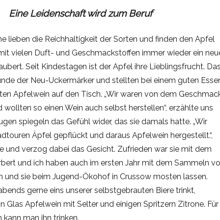
Eine Leidenschaft wird zum Beruf
 lieben die Reichhaltigkeit der Sorten und finden den Apfel
 mit vielen Duft- und Geschmackstoffen immer wieder ein neu
bert. Seit Kindestagen ist der Apfel ihre Lieblingsfrucht. Da
nde der Neu-Uckermärker und stellten bei einem guten Esse
ten Apfelwein auf den Tisch. „Wir waren von dem Geschmac
 wollten so einen Wein auch selbst herstellen“, erzählte uns
gen spiegeln das Gefühl wider, das sie damals hatte. „Wir
touren Äpfel gepflückt und daraus Apfelwein hergestellt.“,
ne und verzog dabei das Gesicht. Zufrieden war sie mit dem
orbert und ich haben auch im ersten Jahr mit dem Sammeln v
 und sie beim Jugend-Ökohof in Crussow mosten lassen.
ends gerne eins unserer selbstgebrauten Biere trinkt,
in Glas Apfelwein mit Selter und einigen Spritzern Zitrone. Für
kann man ihn trinken.