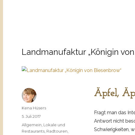
Landmanufaktur „Königin von
Äpfel, Äp
Autor
Kena Hüsers
Fragt man das Inter
Veröffentlicht
5. Juli 2017
Antwort nicht bes
am
Kategorien
Allgemein
,
Lokale und
Schwierigkeiten, w
Restaurants
,
Radtouren
,