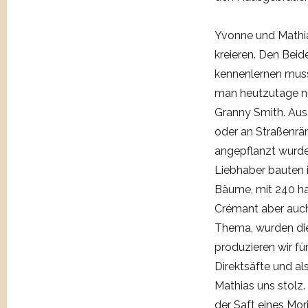
Yvonne und Mathia
kreieren. Den Beid
kennenlernen musst
man heutzutage nu
Granny Smith. Ausg
oder an Straßenrän
angepflanzt wurd
Liebhaber bauten 
Bäume, mit 240 han
Crémant aber auch
Thema, wurden die 
produzieren wir fü
Direktsäfte und al
Mathias uns stolz.
der Saft eines Mo