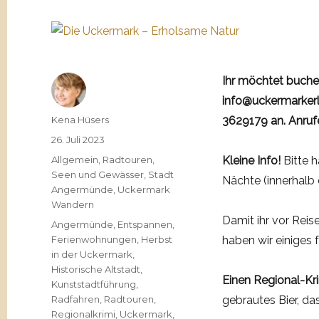
Ihr möchtet buch
info@uckermarkerl
Autor
Kena Hüsers
3629179 an. Anrufe
Veröffentlicht
26. Juli 2023
am
Kategorien
Allgemein
,
Radtouren
,
Kleine Info!
Bitte h
Seen und Gewässer
,
Stadt
Nächte (innerhalb 
Angermünde
,
Uckermark
Wandern
Damit ihr vor Reis
Schlagwörter
Angermünde
,
Entspannen
,
Ferienwohnungen
,
Herbst
haben wir einiges 
in der Uckermark
,
Historische Altstadt
,
Einen Regional-Kr
Kunststadtführung
,
Radfahren
,
Radtouren
,
gebrautes Bier, da
Regionalkrimi
,
Uckermark
,