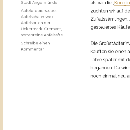
Stadt Angermünde
als wir die „
Königi
Schlagwörter
Apfelprobierstube
,
züchten wir auf d
Apfelschaumwein
,
Zufallssämlingen. 
Apfelsorten der
gesteuertes Käufer
Uckermark
,
Cremant
,
sortenreine Apfelsäfte
Schreibe einen
Die Großstädter Y
zu
Kommentar
kauften sie einen a
Landmanufaktur
Jahre später mit 
„Königin
von
begannen. Da wir s
Biesenbrow“
noch einmal neu a