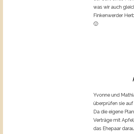
was wir auch glei
Finkenwerder Herbs
🙂
Yvonne und Mathias
überprüfen sie au
Da die eigene Pla
Verträge mit Apfe
das Ehepaar darau