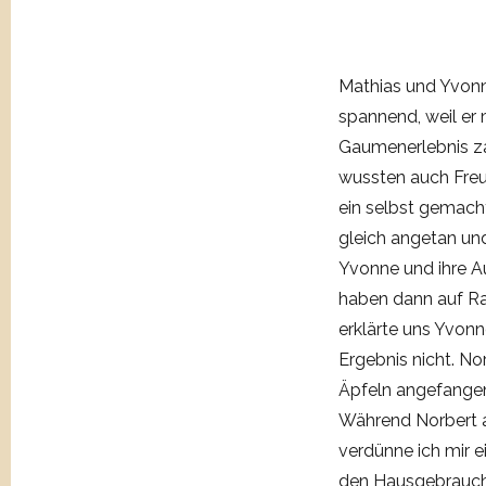
Mathias und Yvonne
spannend, weil er
Gaumenerlebnis zau
wussten auch Freu
ein selbst gemach
gleich angetan und
Yvonne und ihre Au
haben dann auf Rad
erklärte uns Yvon
Ergebnis nicht. N
Äpfeln angefangen
Während Norbert ab
verdünne ich mir e
den Hausgebrauch 