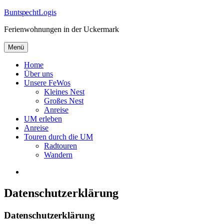
Zum
Bunt
spe
cht
Logis
Inhalt
Ferienwohnungen in der Uckermark
springen
Menü
Home
Über uns
Unsere FeWos
Kleines Nest
Großes Nest
Anreise
UM erleben
Anreise
Touren durch die UM
Radtouren
Wandern
Facebook
Datenschutzerklärung
Datenschutzerklärung