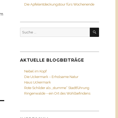
Die Apfelentdeckungstour fürs Wochenende
hm
SUCHEN
Suche
nach:
AKTUELLE BLOGBEITRÄGE
Nebel im Kopf
Die Uckermark – Erholsame Natur
Haus Uckermark
Rote Schilder als „stumme“ Stadtführung
Ringenwalde – ein Ort des Wohlbefindens