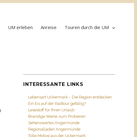
UM erleben
Anreise
Touren durch die UM
INTERESSANTE LINKS
Lebensart Uckermark – Die Region entdecken
Ein Eis auf der Radtour gefällig?
Lesestoff für Ihren Urlaub
0
Brandige Weine zum Probieren
Sehenswertes Angermünde
Regionalladen Angermünde
Tolle Motive aus der Uckermark