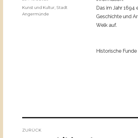
am
Kategorien
Kunst und Kultur
,
Stadt
Das im Jahr 1694 
Angermünde
Geschichte und Ar
Welk auf.
Historische Funde
Beitragsnavigation
ZURÜCK