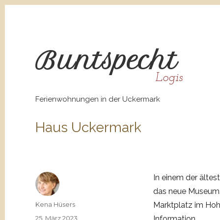
Bunt
spe
cht
Logis
Ferienwohnungen in der Uckermark
Haus Uckermark
In einem der ält
das neue Museum
Autor
Kena Hüsers
Marktplatz im Hoh
Veröffentlicht
25. März 2023
Information.