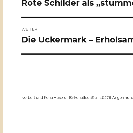
Rote Schilder als „stumm
Vorheriger
Beitrag:
WEITER
Die Uckermark – Erholsa
Nächster
Beitrag:
Norbert und Kena Hüsers - Birkenallee 18a - 16278 Angermünde