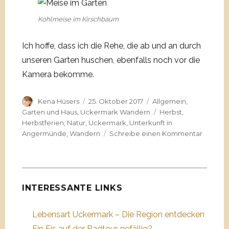
Kohlmeise im Kirschbaum
Ich hoffe, dass ich die Rehe, die ab und an durch
unseren Garten huschen, ebenfalls noch vor die
Kamera bekomme.
Autor
Veröffentlicht
Kategorien
Kena Hüsers
25. Oktober 2017
Allgemein
,
am
Schlagwörter
Garten und Haus
,
Uckermark Wandern
Herbst
,
Herbstferien
,
Natur
,
Uckermark
,
Unterkunft in
zu
Angermünde
,
Wandern
Schreibe einen Kommentar
Besuch
im
Garten
INTERESSANTE LINKS
Lebensart Uckermark – Die Region entdecken
Ein Eis auf der Radtour gefällig?