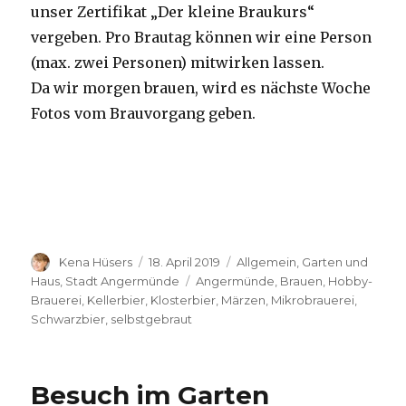
unser Zertifikat „Der kleine Braukurs“
vergeben. Pro Brautag können wir eine Person
(max. zwei Personen) mitwirken lassen.
Da wir morgen brauen, wird es nächste Woche
Fotos vom Brauvorgang geben.
Autor
Veröffentlicht
Kategorien
Kena Hüsers
18. April 2019
Allgemein
,
Garten und
am
Schlagwörter
Haus
,
Stadt Angermünde
Angermünde
,
Brauen
,
Hobby-
Brauerei
,
Kellerbier
,
Klosterbier
,
Märzen
,
Mikrobrauerei
,
Schwarzbier
,
selbstgebraut
Besuch im Garten