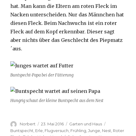
hat. Man kann die Eltern am roten Fleck im
Nacken unterscheiden. Nur das Männchen hat
diesen Fleck. Beim Nachwuchs ist ein roter
Fleck auf dem Kopf erkennbar. Dieser sagt
aber nichts über das Geschlecht des Piepmatz
´aus.
Buntspecht-Papa bei der Fütterung
Hungrig schaut der kleine Buntspecht aus dem Nest
Autor
Veröffentlicht
Kategorien
Schlagwörter
Norbert
23. Mai 2016
Garten und Haus
am
Buntspecht
,
Erle
,
Flugversuch
,
Frühling
,
Junge
,
Nest
,
Roter