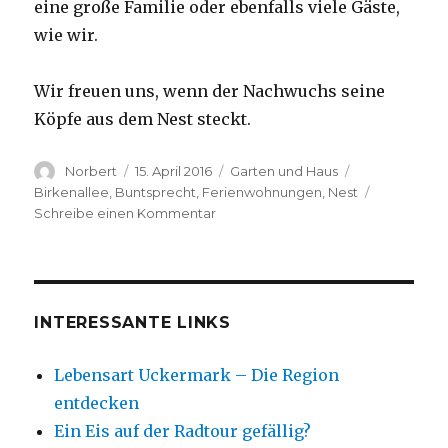
eine große Familie oder ebenfalls viele Gäste,
wie wir.
Wir freuen uns, wenn der Nachwuchs seine
Köpfe aus dem Nest steckt.
Autor
Veröffentlicht
Kategorien
Schlagwörter
Norbert
15. April 2016
Garten und Haus
am
Birkenallee
,
Buntsprecht
,
Ferienwohnungen
,
Nest
zu
Schreibe einen Kommentar
Buntspecht
im
Baum
INTERESSANTE LINKS
Lebensart Uckermark – Die Region
entdecken
Ein Eis auf der Radtour gefällig?