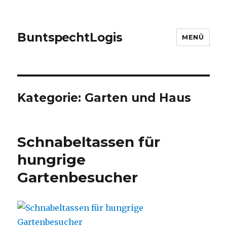
Bunt
spe
cht
Logis
MENÜ
Kategorie:
Garten und Haus
Schnabeltassen für
hungrige
Gartenbesucher