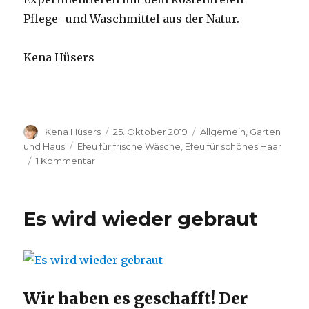
Pflege- und Waschmittel aus der Natur.
Kena Hüsers
Autor
Veröffentlicht
Kategorien
Kena Hüsers
25. Oktober 2019
Allgemein
,
Garten
am
Schlagwörter
und Haus
Efeu für frische Wäsche
,
Efeu für schönes Haar
zu
1 Kommentar
Tipps
aus
der
Es wird wieder gebraut
Natur
Wir haben es geschafft! Der