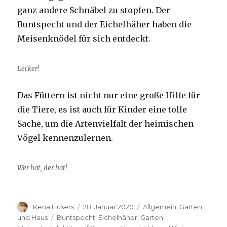
ganz andere Schnäbel zu stopfen. Der
Buntspecht und der Eichelhäher haben die
Meisenknödel für sich entdeckt.
Lecker!
Das Füttern ist nicht nur eine große Hilfe für
die Tiere, es ist auch für Kinder eine tolle
Sache, um die Artenvielfalt der heimischen
Vögel kennenzulernen.
Wer hat, der hat!
Autor
Veröffentlicht
Kategorien
Kena Hüsers
28. Januar 2020
Allgemein
,
Garten
am
Schlagwörter
und Haus
Buntspecht
,
Eichelhäher
,
Garten
,