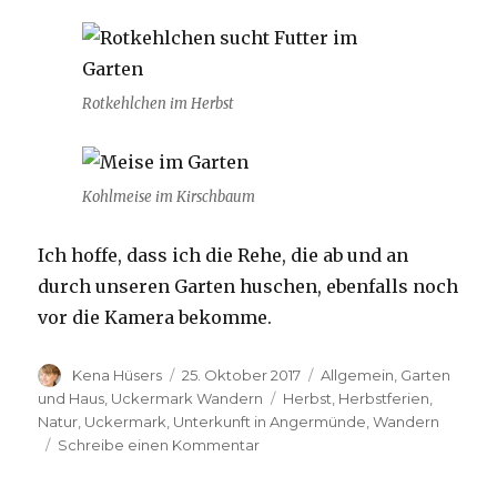
Rotkehlchen im Herbst
Kohlmeise im Kirschbaum
Ich hoffe, dass ich die Rehe, die ab und an
durch unseren Garten huschen, ebenfalls noch
vor die Kamera bekomme.
Autor
Veröffentlicht
Kategorien
Kena Hüsers
25. Oktober 2017
Allgemein
,
Garten
am
Schlagwörter
und Haus
,
Uckermark Wandern
Herbst
,
Herbstferien
,
Natur
,
Uckermark
,
Unterkunft in Angermünde
,
Wandern
zu
Schreibe einen Kommentar
Besuch
im