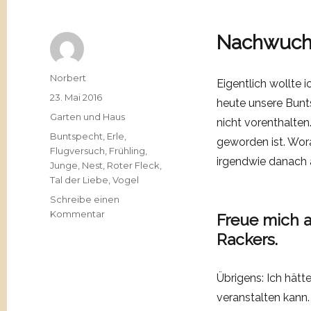
Nachwuchs
Autor
Norbert
Eigentlich wollte 
Veröffentlicht
23. Mai 2016
heute unsere Bun
am
Kategorien
Garten und Haus
nicht vorenthalten
Schlagwörter
Buntspecht
,
Erle
,
geworden ist. Wora
Flugversuch
,
Frühling
,
irgendwie danach 
Junge
,
Nest
,
Roter Fleck
,
Tal der Liebe
,
Vogel
Schreibe einen
zu
Kommentar
Freue mich a
Buntspechtfamilie
Rackers.
Übrigens: Ich hätt
veranstalten kann