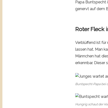
Papa Buntspecht i
genervt auf dem B
Roter Fleck
Verblüffend ist f
lassen hat. Man ka
Männchen hat dies
erkennbar. Dieser 
Buntspecht-Papa bei 
Hungrig schaut der kl