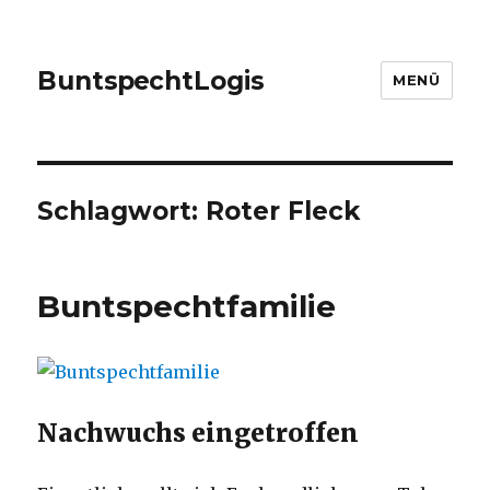
Bunt
spe
cht
Logis
MENÜ
Schlagwort:
Roter Fleck
Buntspechtfamilie
Nachwuchs eingetroffen