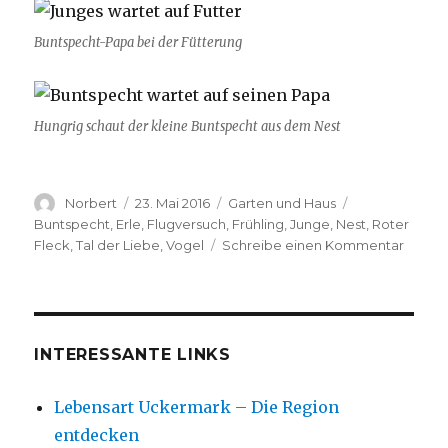
Buntspecht-Papa bei der Fütterung
Hungrig schaut der kleine Buntspecht aus dem Nest
Autor
Veröffentlicht
Kategorien
Schlagwörter
Norbert
23. Mai 2016
Garten und Haus
am
Buntspecht
,
Erle
,
Flugversuch
,
Frühling
,
Junge
,
Nest
,
Roter
zu
Fleck
,
Tal der Liebe
,
Vogel
Schreibe einen Kommentar
Buntsp
INTERESSANTE LINKS
Lebensart Uckermark – Die Region
entdecken