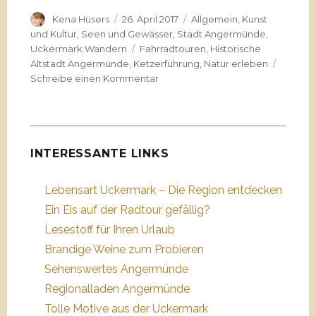
Autor
Veröffentlicht
Kategorien
Kena Hüsers
26. April 2017
Allgemein
,
Kunst
am
und Kultur
,
Seen und Gewässer
,
Stadt Angermünde
,
Schlagwörter
Uckermark Wandern
Fahrradtouren
,
Historische
Altstadt Angermünde
,
Ketzerführung
,
Natur erleben
zu
Schreibe einen Kommentar
Wie
sieht
es
denn
hier
INTERESSANTE LINKS
aus?
…
Lebensart Uckermark – Die Region entdecken
Ein Eis auf der Radtour gefällig?
Lesestoff für Ihren Urlaub
Brandige Weine zum Probieren
Sehenswertes Angermünde
Regionalladen Angermünde
Tolle Motive aus der Uckermark