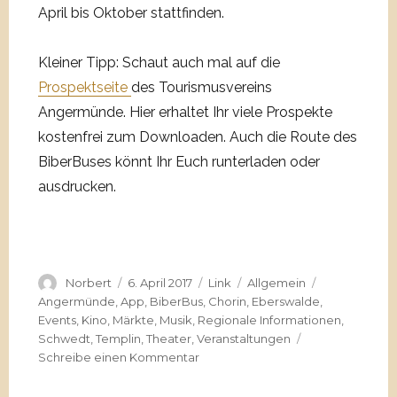
April bis Oktober stattfinden.
Kleiner Tipp: Schaut auch mal auf die
Prospektseite
des Tourismusvereins
Angermünde. Hier erhaltet Ihr viele Prospekte
kostenfrei zum Downloaden. Auch die Route des
BiberBuses könnt Ihr Euch runterladen oder
ausdrucken.
Autor
Veröffentlicht
Format
Kategorien
Schlagwörte
Norbert
6. April 2017
Link
Allgemein
am
Angermünde
,
App
,
BiberBus
,
Chorin
,
Eberswalde
,
Events
,
Kino
,
Märkte
,
Musik
,
Regionale Informationen
,
Schwedt
,
Templin
,
Theater
,
Veranstaltungen
zu
Schreibe einen Kommentar
Regionale
Apps