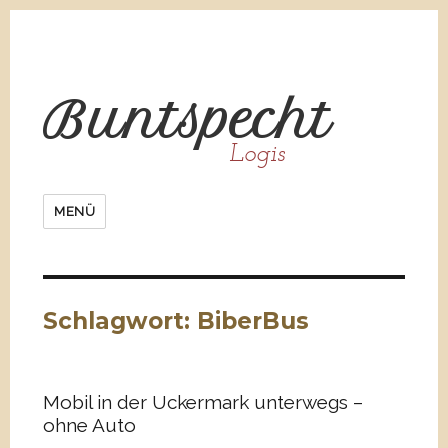
Bunt
spe
cht
Logis
MENÜ
Schlagwort:
BiberBus
Mobil in der Uckermark unterwegs –
ohne Auto