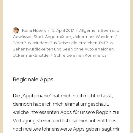
Autor
Veröffentlicht
Kategorien
Kena Hüsers
12. April 2017
Allgemein
,
Seen und
am
Schlag
Gewässer
,
Stadt Angermünde
,
Uckermark Wandern
BiberBus
,
mit dem Bus Reiseziele erreichen
,
RufBus
,
Sehenswürdigkeiten und Seen ohne Auto erreichen
,
zu
UckermarkShuttle
Schreibe einen Kommentar
Mobil
in
der
Regionale Apps
Uckermark
unterwegs
–
Die „Apptomanie“ hat mich noch nicht erfasst,
ohne
dennoch habe ich mich einmal umgeschaut,
Auto
welche interessanten Apps für unsere Region zur
Verfügung stehen und liste sie hier auf. Sollte es
noch weitere lohnenswerte Apps geben, sagt mir