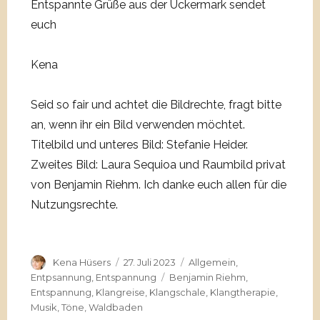
Entspannte Grüße aus der Uckermark sendet
euch
Kena
Seid so fair und achtet die Bildrechte, fragt bitte
an, wenn ihr ein Bild verwenden möchtet.
Titelbild und unteres Bild: Stefanie Heider.
Zweites Bild: Laura Sequioa und Raumbild privat
von Benjamin Riehm. Ich danke euch allen für die
Nutzungsrechte.
Autor
Veröffentlicht
Kategorien
Kena Hüsers
27. Juli 2023
Allgemein
,
am
Schlagwörter
Entpsannung
,
Entspannung
Benjamin Riehm
,
Entspannung
,
Klangreise
,
Klangschale
,
Klangtherapie
,
Musik
,
Töne
,
Waldbaden