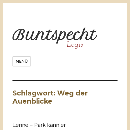
Bunt
spe
cht
Logis
MENÜ
Schlagwort:
Weg der
Auenblicke
Lenné – Park kann er