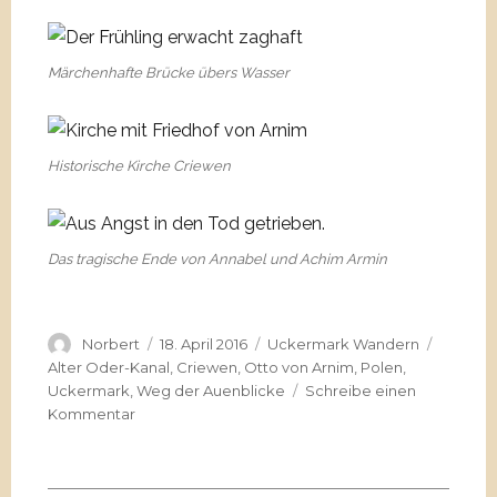
Märchenhafte Brücke übers Wasser
Historische Kirche Criewen
Das tragische Ende von Annabel und Achim Armin
Autor
Veröffentlicht
Kategorien
Schlagw
Norbert
18. April 2016
Uckermark Wandern
am
Alter Oder-Kanal
,
Criewen
,
Otto von Arnim
,
Polen
,
Uckermark
,
Weg der Auenblicke
Schreibe einen
zu
Kommentar
Lenné
–
Park