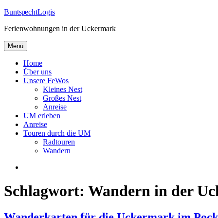
Zum
Bunt
spe
cht
Logis
Inhalt
Ferienwohnungen in der Uckermark
springen
Menü
Home
Über uns
Unsere FeWos
Kleines Nest
Großes Nest
Anreise
UM erleben
Anreise
Touren durch die UM
Radtouren
Wandern
Facebook
Schlagwort:
Wandern in der U
Wanderkarten für die Uckermark im Pock