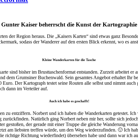
Gunter Kaiser beherrscht die Kunst der Kartographie
ten der Region heraus. Die „Kaisers Karten“ sind etwas ganz Besondere
ckermark, sodass der Wanderer auf den ersten Blick erkennt, wo es an
Kleine Wanderkarten für die Tasche
 sind bisher im Brusttaschenformat entstanden. Zurzeit arbeitet er a
d dem Grumsiner Buchenwald. Sein gesamtes Angebot erhaltet Ihr be
0 Euro. Der Kartograph testet seine Routen alle selbst und nimmt auch g
ch dann im Verteiler auf.
Auch ich habe es geschafft!
hen zu entziffern. Norbert und ich haben die Wanderkarten getestet. Ic
 zurückfinden. Natürlich ging Norbert neben mir her, sollte sich jedoc
unter gestoßen, der gerade mit einer Truppe die gleiche Wanderung vor
etzt am liebsten treffen würde, um den Weg wiederzufinden. 🙂 Ich hab
die richtige Richtung wiederfindet) übersehen habe und dann war ich a