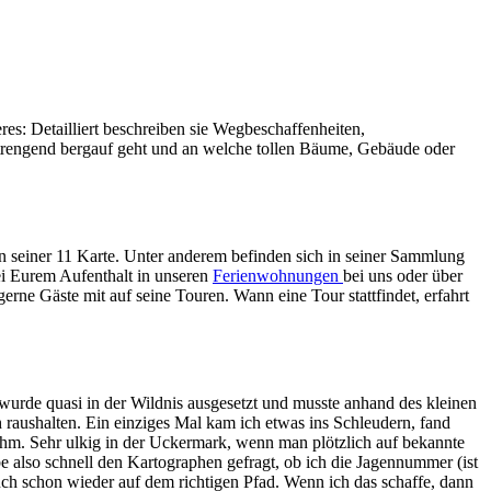
s: Detailliert beschreiben sie Wegbeschaffenheiten,
strengend bergauf geht und an welche tollen Bäume, Gebäude oder
n seiner 11 Karte. Unter anderem befinden sich in seiner Sammlung
i Eurem Aufenthalt in unseren
Ferienwohnungen
bei uns oder über
erne Gäste mit auf seine Touren. Wann eine Tour stattfindet, erfahrt
h wurde quasi in der Wildnis ausgesetzt und musste anhand des kleinen
h raushalten. Ein einziges Mal kam ich etwas ins Schleudern, fand
nahm. Sehr ulkig in der Uckermark, wenn man plötzlich auf bekannte
e also schnell den Kartographen gefragt, ob ich die Jagennummer (ist
uch schon wieder auf dem richtigen Pfad. Wenn ich das schaffe, dann