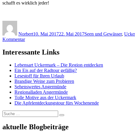
schafft es wirklich jeder!
Autor
Veröffentlicht
Kategorien
am
Norbert
10. Mai 2017
22. Mai 2017
Seen und Gewässer
,
Ucke
zu
Kommentar
Wanderkarten
für
Interessante Links
die
Uckermark
Lebensart Uckermark – Die Region entdecken
im
Ein Eis auf der Radtour gefällig?
Pocketformat
Lesestoff für Ihren Urlaub
Brandige Weine zum Probieren
Sehenswertes Angermünde
Regionalladen Angermünde
Tolle Motive aus der Uckermark
Die Apfelentdeckungstour fürs Wochenende
Suche
Suchen
nach:
aktuelle Blogbeiträge