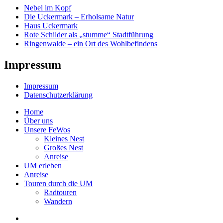
Nebel im Kopf
Die Uckermark – Erholsame Natur
Haus Uckermark
Rote Schilder als „stumme“ Stadtführung
Ringenwalde – ein Ort des Wohlbefindens
Impressum
Impressum
Datenschutzerklärung
Home
Über uns
Unsere FeWos
Kleines Nest
Großes Nest
Anreise
UM erleben
Anreise
Touren durch die UM
Radtouren
Wandern
Facebook