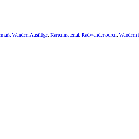
Schlagwörter
rmark Wandern
Ausflüge
,
Kartenmaterial
,
Radwandertouren
,
Wandern 