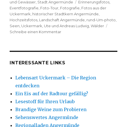
am
Schlagwörter
und Gewässer
,
Stadt Angermünde
Erinnerungsfotos
,
Eventfotografie
,
Foto-Tour
,
Fotografie
,
Fotos aus der
Uckermark
,
historischer Stadtkern Angermünde
,
Hochzeitsfotos
,
Landschaft Angermünde
,
rund-Um-photo
,
Seen
,
Uckermark
,
Ute und Andreas Ludwig
,
Wälder
zu
Schreibe einen Kommentar
Die
Uckermark
fotografisch
festgehalten
INTERESSANTE LINKS
Lebensart Uckermark – Die Region
entdecken
Ein Eis auf der Radtour gefällig?
Lesestoff für Ihren Urlaub
Brandige Weine zum Probieren
Sehenswertes Angermünde
Regionalladen Angermünde