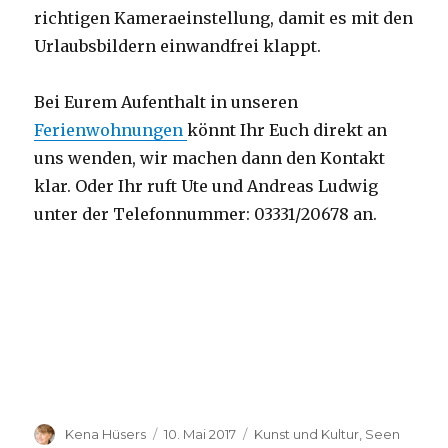
richtigen Kameraeinstellung, damit es mit den
Urlaubsbildern einwandfrei klappt.
Bei Eurem Aufenthalt in unseren
Ferienwohnungen
könnt Ihr Euch direkt an
uns wenden, wir machen dann den Kontakt
klar. Oder Ihr ruft Ute und Andreas Ludwig
unter der Telefonnummer:
03331/20678
an.
Autor
Veröffentlicht
Kategorien
Kena Hüsers
10. Mai 2017
Kunst und Kultur
,
Seen